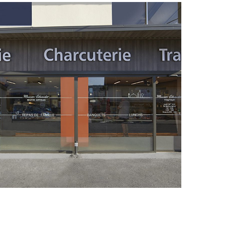
Réaménagement d’un
magasin boucherie
charcuterie
ENTREPRISE